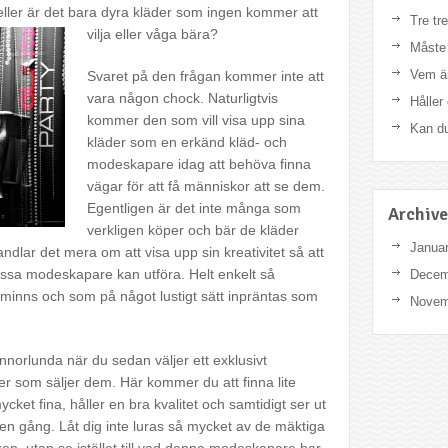
ller är det bara dyra kläder som ingen kommer att
Tre tr
vilja eller våga bära?
Måste 
Vem är
Svaret på den frågan kommer inte att
vara någon chock. Naturligtvis
Håller 
kommer den som vill visa upp sina
Kan du
kläder som en erkänd kläd- och
modeskapare idag att behöva finna
vägar för att få människor att se dem.
Egentligen är det inte många som
Archive
verkligen köper och bär de kläder
Janua
dlar det mera om att visa upp sin kreativitet så att
ssa modeskapare kan utföra. Helt enkelt så
Decem
minns och som på något lustigt sätt inpräntas som
Novem
nnorlunda när du sedan väljer ett exklusivt
er som säljer dem. Här kommer du att finna lite
cket fina, håller en bra kvalitet och samtidigt ser ut
en gång. Låt dig inte luras så mycket av de mäktiga