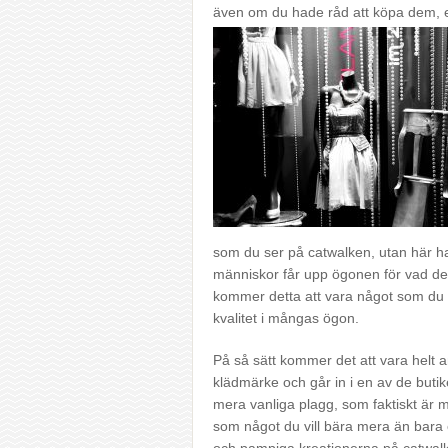
även om du hade råd att köpa dem, e
som du ser på catwalken, utan här han
människor får upp ögonen för vad de
kommer detta att vara något som du 
kvalitet i mångas ögon.
På så sätt kommer det att vara helt a
klädmärke och går in i en av de butik
mera vanliga plagg, som faktiskt är my
som något du vill bära mera än bara 