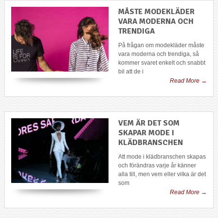
MÅSTE MODEKLÄDER
VARA MODERNA OCH
TRENDIGA
På frågan om modekläder måste
vara moderna och trendiga, så
kommer svaret enkelt och snabbt
bil att de i
Read More →
VEM ÄR DET SOM
SKAPAR MODE I
KLÄDBRANSCHEN
Att mode i klädbranschen skapas
och förändras varje år känner
alla till, men vem eller vilka är det
som
Read More →